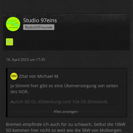
Studio 97eins
RadioDXFreunde
16. April 2023 um 17:35
Zitat von Michael M.
Ja Stimmt hier gibt es eine Überversorgung von seiten
des NDR.
Aurich 8D OL (Oldenburg) und 10A OS (Emsland).
Stationär bekomme ich hier weit über 100 Sender via
Alles anzeigen
DAB
.
Bremen empfinde ich auch für zu schwach. Selbst die 10kW
Deutsche wie auch aus den Niederlanden.
5D kommen hier nicht so weit wie die 5kW von Molbergen.