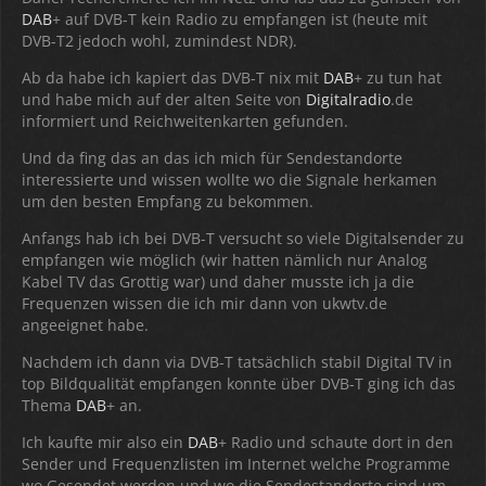
DAB
+ auf DVB-T kein Radio zu empfangen ist (heute mit
DVB-T2 jedoch wohl, zumindest NDR).
Ab da habe ich kapiert das DVB-T nix mit
DAB
+ zu tun hat
und habe mich auf der alten Seite von
Digitalradio
.de
informiert und Reichweitenkarten gefunden.
Und da fing das an das ich mich für Sendestandorte
interessierte und wissen wollte wo die Signale herkamen
um den besten Empfang zu bekommen.
Anfangs hab ich bei DVB-T versucht so viele Digitalsender zu
empfangen wie möglich (wir hatten nämlich nur Analog
Kabel TV das Grottig war) und daher musste ich ja die
Frequenzen wissen die ich mir dann von ukwtv.de
angeeignet habe.
Nachdem ich dann via DVB-T tatsächlich stabil Digital TV in
top Bildqualität empfangen konnte über DVB-T ging ich das
Thema
DAB
+ an.
Ich kaufte mir also ein
DAB
+ Radio und schaute dort in den
Sender und Frequenzlisten im Internet welche Programme
wo Gesendet werden und wo die Sendestandorte sind um