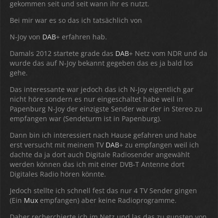
gekommen seit und seit wann ihr es nutzt.
Bei mir war es so das ich tatsächlich von
N-Joy von
DAB
+ erfahren hab.
Damals 2012 startete grade das
DAB
+ Netz vom NDR und da
wurde das auf N-Joy bekannt gegeben das es ja bald los
gehe.
Das interessante war jedoch das ich N-Joy eigentlich gar
nicht höre sondern es nur eingeschaltet habe weil in
Papenburg N-Joy der einzigste Sender war der in Stereo zu
empfangen war (Sendeturm ist in Papenburg).
Dann bin ich interessiert nach Hause gefahren und habe
erst versucht mit meinem TV
DAB
+ zu empfangen weil ich
dachte da ja dort auch Digitale Radiosender angewählt
werden können das ich mit einer DVB-T Antenne dort
Digitales Radio hören könnte.
Jedoch stellte ich schnell fest das nur 4 TV Sender gingen
(Ein
Mux
empfangen) aber keine Radioprogramme.
Daher recherchierte ich im Netz und las das zu gunsten von