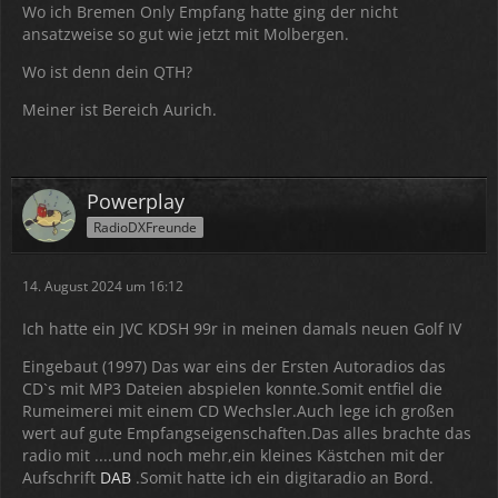
Wo ich Bremen Only Empfang hatte ging der nicht
Der Nachteil ist, dass ich für jeden
Mux
die Antenne
ansatzweise so gut wie jetzt mit Molbergen.
anders ausrichten muss, da die alle aus
unterschiedlichen Richtungen kommen.
Wo ist denn dein QTH?
Sogar Bremen wird eingelesen, aber nicht abgespielt, da
Meiner ist Bereich Aurich.
zu schwach.
Powerplay
RadioDXFreunde
14. August 2024 um 16:12
Ich hatte ein JVC KDSH 99r in meinen damals neuen Golf IV
Eingebaut (1997) Das war eins der Ersten Autoradios das
CD`s mit MP3 Dateien abspielen konnte.Somit entfiel die
Rumeimerei mit einem CD Wechsler.Auch lege ich großen
wert auf gute Empfangseigenschaften.Das alles brachte das
radio mit ....und noch mehr,ein kleines Kästchen mit der
Aufschrift
DAB
.Somit hatte ich ein digitaradio an Bord.