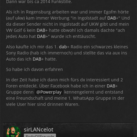
Dann war bis ca 2014 Funkstille.
Als ich in Regensburg arbeiten war und immer Egofm hörte
(auf ukw) kam immer Werbung "in Ingolstadt auf
DAB
+" Und
da dieser Sender nicht in Ingolstadt auf UKW gibt und mein
VW Golf 6 kein
DAB
+ hatte obwohl ich damals dachte "ach
jedes Auto hat
DAB
+" wurde ich enttäuscht.
Also kaufte ich mir das 1.
dab
+ Radio ein schwarzes kleines
Sony Radio (hab ich immernoch) und stellte das via aux ins
Auto das ich
DAB
+ hatte.
So habe ich davon erfahren
In der Zeit habe ich dann mich fürs dx interessiert und 2
Foren entdeckt. Über Facebook habe ich in einer
DAB
+
Gruppe denn
Powerplay
kennengelernt und entstand
eine Freundschaft und meine 1. WhatsApp Gruppe in der
viele User hier sind drinnen Waren.
sirLANcelot
RadioDXFreunde