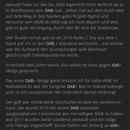
Genutzt habe ich das bis 2004 eigentlich nicht wirklich da es
in Nordhessen kein
DAB
Gab . selten mal auf dem knüll oder
auf dem Weg in den Norden gabs Projekt digital und
versuche vom MDR.ab 2004 zog ich nach Bayern und dort
gab es gute Versorgung durch den BR und die Stadtmuxe .
Den finalen schub gab es als 2010 Radio 2 Day aus dem L
band auf 11c in den
DAB
+ Standard wechselte ...auf einmal
war der Aufwand den zu empfangen aufs Minimum
geschrumpft Teleskopantenne reicht.
Innerhalb zwei Jahre waren alle radios im haus gegen
dab
+
fähige getauscht.
Das erste
DAB
+ fähige gerät erstand ich für satte 499€ im
Radiostore.Es war die Sangean
DAB
+ Box im Industriedesign
und 16 cm Lautsprecher der ordentlich dampf mitbringt.
Der golf war mittlerweile Geschichte es kam ein sandero in
haus ,der wurde 2015 mit einem
DAB
Autoradio
ausgestattet,ein Continental das mit saftigen 500€ zu haben
war.2017 wurden beide sanderos verkauft und ein lodgy
und Twingo angeschafft ,beide hatten von Anfang an
dab
+