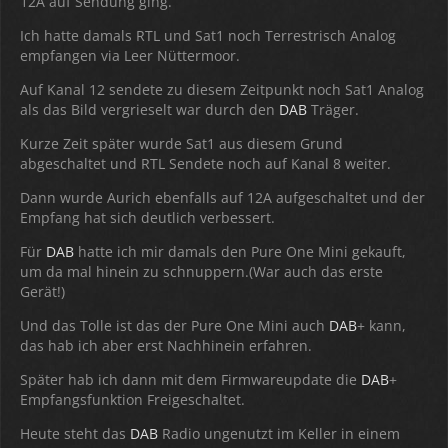
12A auf Sendung ging.
Ich hatte damals RTL und Sat1 noch Terrestrisch Analog
empfangen via Leer Nüttermoor.
Auf Kanal 12 sendete zu diesem Zeitpunkt noch Sat1 Analog
als das Bild vergrieselt war durch den
DAB
Träger.
Kurze Zeit später wurde Sat1 aus diesem Grund
abgeschaltet und RTL Sendete noch auf Kanal 8 weiter.
Dann wurde Aurich ebenfalls auf 12A aufgeschaltet und der
Empfang hat sich deutlich verbessert.
Für
DAB
hatte ich mir damals den Pure One Mini gekauft,
um da mal hinein zu schnuppern.(War auch das erste
Gerät!)
Und das Tolle ist das der Pure One Mini auch
DAB
+ kann,
das hab ich aber erst Nachhinein erfahren.
Später hab ich dann mit dem Firmwareupdate die
DAB
+
Empfangsfunktion Freigeschaltet.
Heute steht das
DAB
Radio ungenutzt im Keller in einem