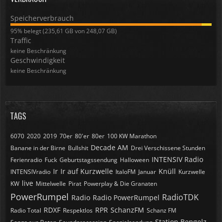
Speicherverbrauch
94,98%
95% belegt (235,61 GB von 248,07 GB)
Traffic
keine Beschränkung
Geschwindigkeit
keine Beschränkung
TAGS
6070
2020
2019
70er
80'er
80er
100 KW Marathon
Decade AM
Banane in der Birne
Bullshit
Drei Verschissene Stunden
INTENSIV Radio
Ferienradio
Fuck
Geburtstagssendung
Halloween
Ir
Ir auf Kurzwelle
Knüll
INTENSIVradio
ItaloFM
Januar
Kurzwelle
live
KW
Mittelwelle
Pirat
Powerplay & Die Granaten
PowerRumpel
RadioTDK
Radio
Radio PowerRumpel
RDXF
RPR
SchanzFM
Radio Total
Respektlos
Schanz FM
Station Bengelz