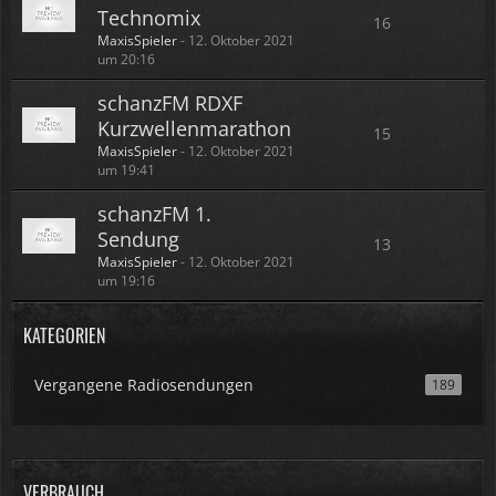
Technomix
16
MaxisSpieler
-
12. Oktober 2021
um 20:16
schanzFM RDXF
Kurzwellenmarathon
15
MaxisSpieler
-
12. Oktober 2021
um 19:41
schanzFM 1.
Sendung
13
MaxisSpieler
-
12. Oktober 2021
um 19:16
KATEGORIEN
Vergangene Radiosendungen
189
VERBRAUCH