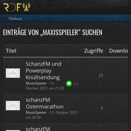
Filebase
EINTRÄGE VON „MAXISSPIELER“ SUCHEN
Titel
Zugriffe
Downloa
SchanzFM und
Powerplay
25
Knüllsendung
MaxisSpieler
-
12.
1
Oktober 2021 um 21:20
schanzFM
Ostermarathon
6
MaxisSpieler
-
12. Oktober 2021
um 20:26
schanzFM