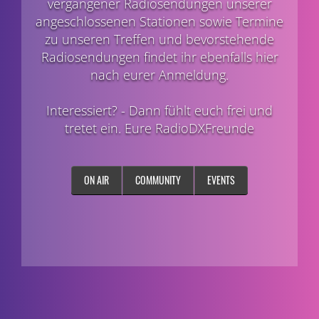
vergangener Radiosendungen unserer
angeschlossenen Stationen sowie Termine
zu unseren Treffen und bevorstehende
Radiosendungen findet ihr ebenfalls hier
nach eurer Anmeldung.
Interessiert? - Dann fühlt euch frei und
tretet ein. Eure RadioDXFreunde
ON AIR
COMMUNITY
EVENTS