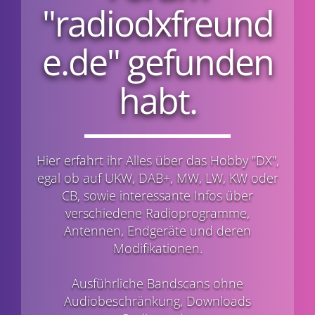
"radiodxfreund
e.de" gefunden
habt.
Hier erfahrt ihr Alles über das Hobby "DX",
egal ob auf UKW, DAB+, MW, LW, KW oder
CB, sowie interessante Infos über
verschiedene Radioprogramme,
Antennen, Endgeräte und deren
Modifikationen.
Ausführliche Bandscans ohne
Audiobeschränkung, Downloads