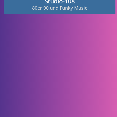
Studio-108
80er 90,und Funky Music