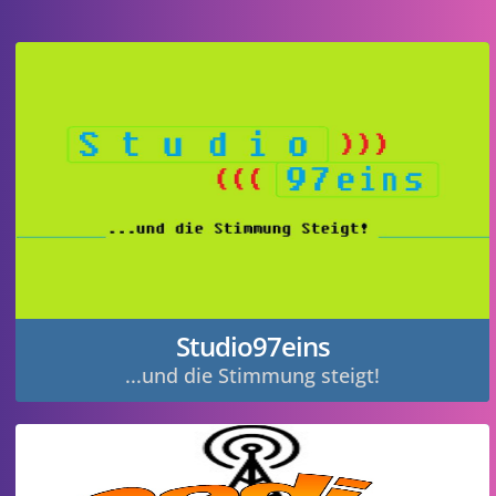
06
Jan
Abschaltung der
Mittelwellenfrequenz 1008KHz
von GrootNieuws Radio
1
5647
0
18
Jan
Studio97eins
Den Mittelwellenempfang ganz
...und die Stimmung steigt!
einfach, mit wenig Aufwand
verbessern.
2
14732
5