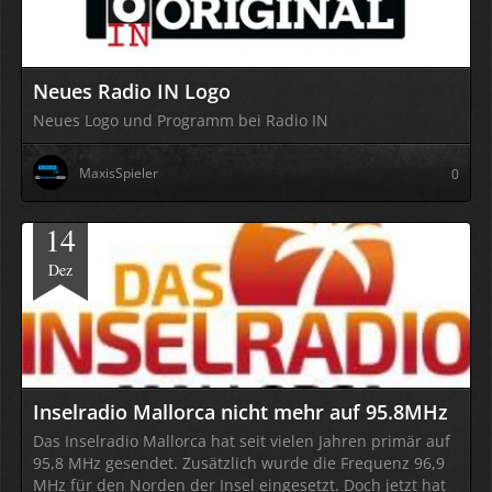
Neues Radio IN Logo
Neues Logo und Programm bei Radio IN
MaxisSpieler
0
14
Dez
Inselradio Mallorca nicht mehr auf 95.8MHz
Das Inselradio Mallorca hat seit vielen Jahren primär auf
95,8 MHz gesendet. Zusätzlich wurde die Frequenz 96,9
MHz für den Norden der Insel eingesetzt. Doch jetzt hat