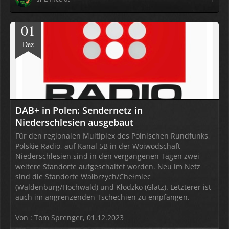
01
Dez
DAB+ in Polen: Sendernetz in
Niederschlesien ausgebaut
Für den regionalen Multiplex des Polnischen Rundfunks,
Polskie Radio, auf Kanal 5B in der Woiwodschaft
Niederschlesien sind in den vergangenen Tagen zwei
weitere Standorte aufgeschaltet worden. Neu im Netz
sind die Standorte Wałbrzych/Chełmiec
(Waldenburg/Hochwald) und Kłodzko (Glatz). Letzterer ist
auch im angrenzenden Tschechien zu empfangen.
Von : Tom Sprenger, 01.12.2023