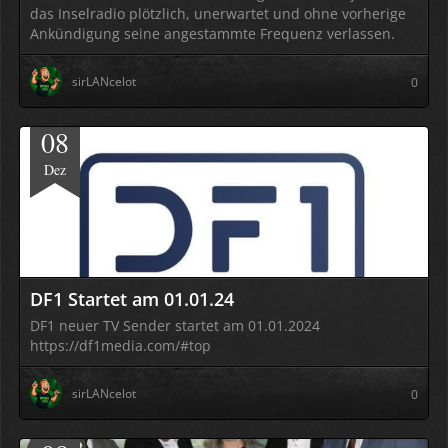
das Inselradio plötzlich, unerwartet und ohne vorherige
Ankündigung seine angestammte Frequenz verlassen.
sirLANcelot
0
08
Dez
DF1 Startet am 01.01.24
DF1 neuer TV Sender startet am 01.01.2024
https://df1media.com/#top
sirLANcelot
0