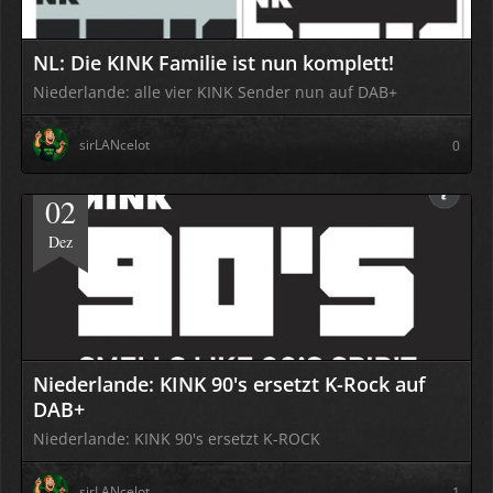
NL: Die KINK Familie ist nun komplett!
Niederlande: alle vier KINK Sender nun auf DAB+
sirLANcelot
0
02
Dez
Niederlande: KINK 90's ersetzt K-Rock auf
DAB+
Niederlande: KINK 90's ersetzt K-ROCK
sirLANcelot
1