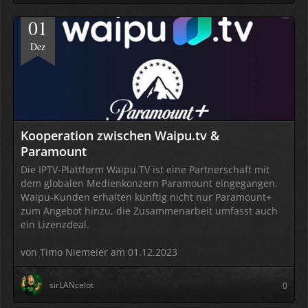
01
Dez
Kooperation zwischen Waipu.tv &
Paramount
Die IPTV-Plattform Waipu.TV ist eine Partnerschaft mit
dem globalen Medienkonzern Paramount eingegangen.
Waipu-Kunden erhalten künftig nicht nur Paramount+
zum Angebot hinzu, die Zusammenarbeit umfasst auch
ein Lizenzdeal.
von Timo Niemeier am 01.12.2023
sirLANcelot
0