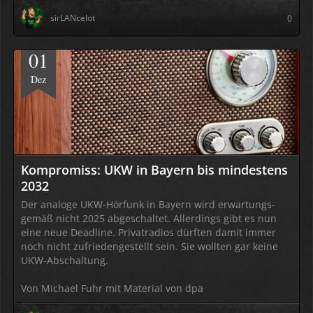
sirLANcelot
0
01
Dez
Kompromiss: UKW in Bayern bis mindestens
2032
Der analoge UKW-Hörfunk in Bayern wird erwar­tungs­
gemäß nicht 2025 abge­schaltet. Aller­dings gibt es nun
eine neue Dead­line. Privat­radios dürften damit immer
noch nicht zufrie­den­gestellt sein. Sie wollten gar keine
UKW-Abschal­tung.
Von Michael Fuhr mit Material von dpa