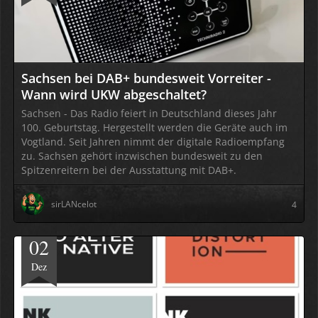
Sachsen bei DAB+ bundesweit Vorreiter -
Wann wird UKW abgeschaltet?
Sachsen - Das Radio feiert in Deutschland dieses Jahr
100. Geburtstag. Hergestellt werden die Geräte auch im
Vogtland. Seit Jahren nimmt der digitale Radioempfang
zu. Sachsen gehört inzwischen bundesweit zu den
Spitzenreitern bei der Ausstattung mit DAB+.
sirLANcelot
4
02
Dez