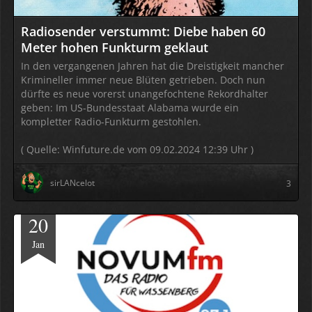
Radiosender verstummt: Diebe haben 60
Meter hohen Funkturm geklaut
In den vergangenen Jahren hat die Dreistigkeit mancher
Krimineller immer neue Blüten getrieben. Doch nun
dürfte es neue vorerst unangefochtene Rekordhalter
geben: Im US-Bundesstaat Alabama wurde ein
kompletter Radio-Funkturm gestohlen.
( Quelle: Winfuture.de vom 09.02.2024 12:39 Uhr )
sirLANcelot
3
20
Jan