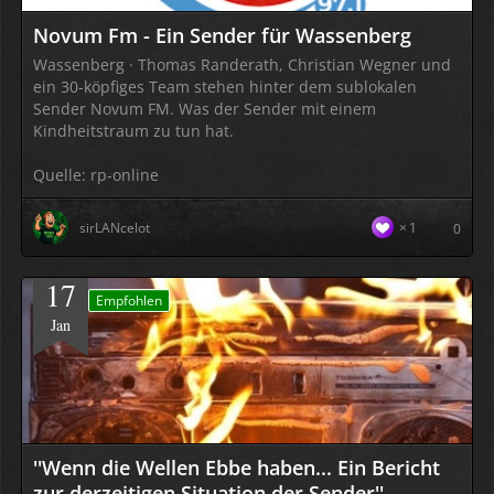
Novum Fm - Ein Sender für Wassenberg
Wassenberg · Thomas Randerath, Christian Wegner und
ein 30-köpfiges Team stehen hinter dem sublokalen
Sender Novum FM. Was der Sender mit einem
Kindheitstraum zu tun hat.
Quelle: rp-online
sirLANcelot
1
0
17
Empfohlen
Jan
''Wenn die Wellen Ebbe haben... Ein Bericht
zur derzeitigen Situation der Sender''