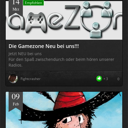
14
Empfohlen
Mrz
Die Gamezone Neu bei uns!!!
Jetzt NEU bei uns
Für den Spaß zwischendurch oder beim hören unserer
Radios.
Fightcrasher
3
0
09
Feb