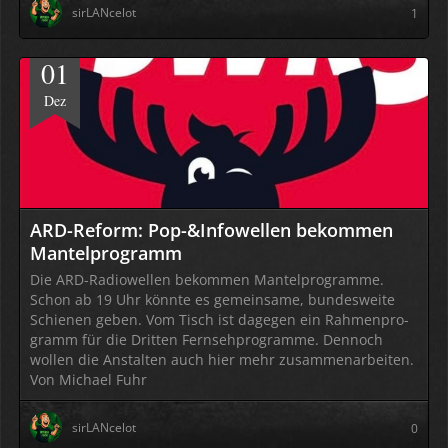
sirLANcelot
1
01
Dez
ARD-Reform: Pop-&Infowellen bekommen
Mantelprogramm
Die ARD-Radio­wellen bekommen Mantel­pro­gramme.
Schon ab 19 Uhr könnte es gemein­same, bundes­weite
Schienen geben. Vom Tisch ist dagegen ein Rahmen­pro­
gramm für die Dritten Fern­seh­pro­gramme. Dennoch
wollen die Anstalten auch hier mehr zusam­men­arbeiten.
Von Michael Fuhr
sirLANcelot
0