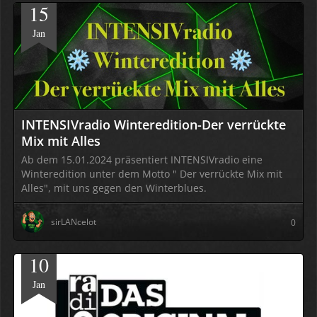
15
Jan
INTENSIVradio Winteredition-Der verrückte
Mix mit Alles
Ab dem 15.01.2024 präsentiert INTENSIVradio eine
Winteredition unter dem Motto " Der verrückte Mix mit
Alles", mit uns gegen den Winterblues.
sirLANcelot
0
10
Jan