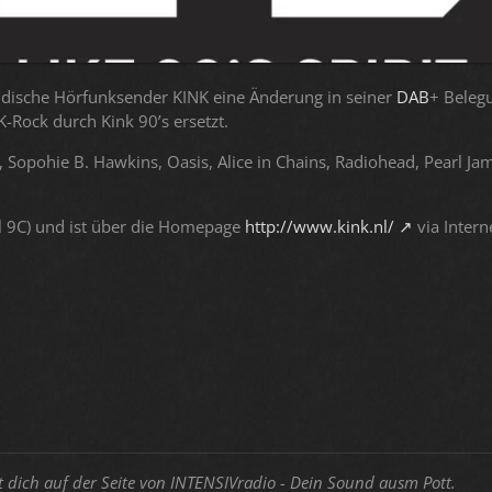
ndische Hörfunksender KINK eine Änderung in seiner
DAB
+ Beleg
Rock durch Kink 90’s ersetzt.
n, Sopohie B. Hawkins, Oasis, Alice in Chains, Radiohead, Pearl J
l 9C) und ist über die Homepage
http://www.kink.nl/
via Intern
t dich auf der Seite von INTENSIVradio - Dein Sound ausm Pott.