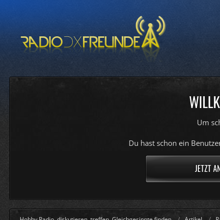
WILLK
Um sch
Du hast schon ein Benutzer
JETZT A
Hobby Radio, diskutieren, treffen, Gleichgesinnte finden
Artikel
R