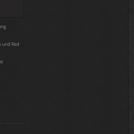
ung
am und Red
et