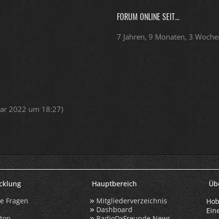
FORUM ONLINE SEIT...
7 Jahren, 9 Monaten, 3 Woche
uar 2022 um 18:27
)
icklung
Hauptbereich
Üb
te Fragen
Mitgliederverzeichnis
Hob
Dashboard
Ein
ktop
RadioDxFreunde News