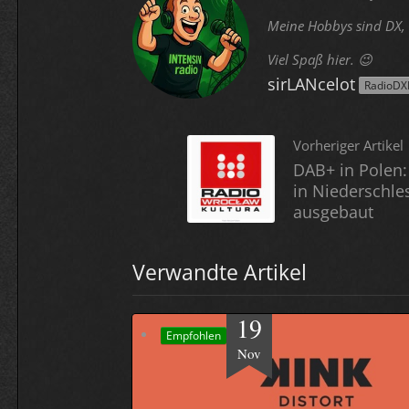
Meine Hobbys sind DX, 
Viel Spaß hier. 😉
sirLANcelot
RadioDX
Vorheriger Artikel
DAB+ in Polen:
in Niederschle
ausgebaut
Verwandte Artikel
19
Empfohlen
Nov