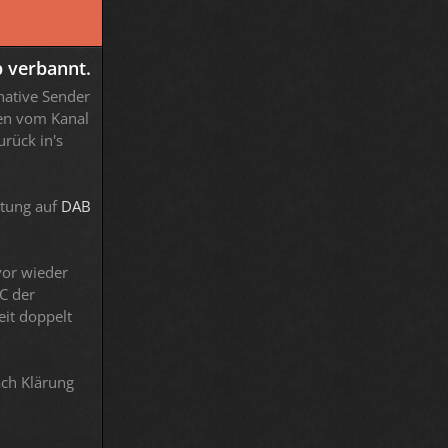
 verbannt.
native Sender
en vom Kanal
rück in's
ltung auf
DAB
vor wieder
9C der
eit doppelt
ach Klärung