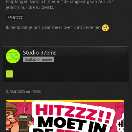
Empfangen kann ich hier in "de omgeving van Aurich"
jedoch nur die 93,0MHz.
Hitzzz
Ik denk dat je ons daar meer over kunt vertellen
Studio 97eins
RadioDXFreunde
8. Mai 2025 um 19:06