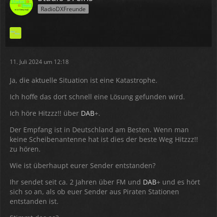
relativ gut bis Wilhelmshaven (!!!) zu hören. Was für
RadioDXFreunde
400Watt echt beeindruckend ist.
Auch auf 93,0MHz konnte man nur Störungen
empfangen, weil Assen Winschoten gestört hat. Ich
denke das Assen und Winschoten bei uns gleich stark
11. Juli 2024 um 12:18
ankommt und darum nix zu hören war.
Ja, die aktuelle Situation ist eine Katastrophe.
2x die selbe Frequenz zu nutzen in einem kleinen
Abstand zu den Sendern ist sowieso nicht gut.
Ich hoffe das dort schnell eine Lösung gefunden wird.
Ich hoffe das eine Lösung gefunden wird.
Ich höre Hitzzz!! über
DAB
+.
Vielleicht Bald Hitzzz!! von Groningen auf 93,0MHz mit
Der Empfang ist in Deutschland am Besten. Wenn man
6,8kW, das wär was
keine Scheibenantenne hat ist dies der beste Weg Hitzzz!!
zu hören.
Groetjes!
Wie ist überhaupt eurer Sender entstanden?
Ihr sendet seit ca. 2 Jahren über FM und
DAB
+ und es hört
sich so an, als ob euer Sender aus Piraten Stationen
entstanden ist.