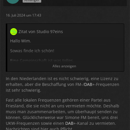
16. Juli 2024 um 17:43
Zitat von Studio 97eins
Hallo Wim.
Sowas finde ich schön!
Eine Gemeinschaft ist was tolles.
Alles anzeigen
War es für euch schwer eine Lizenz zu bekommen? Hier
in Deutschland ist es fast unmöglich eine FM und
DAB
+
In den Niederlanden ist es nicht schwierig, eine Lizenz zu
Frequenz zu bekommen. Es ist zu teuer und es gibt viele
erhalten, aber die Beschaffung von FM-/
DAB
+-Frequenzen
Einschränkungen sein Programm frei zu gestalten.
ist sehr schwierig.
Nachrichten und eigene Berichte sind hier Pflicht.
Fast alle lokalen Frequenzen gehören einer Partei aus
Zudem ist es verboten eine eigene Sendeanlage zu zu
Friesland, die sie nicht an uns vermieten möchte. Deshalb
betreiben was die monatlichen Kosten sehr erhöht.
muss man zusammenarbeiten, um überhaupt senden zu
können. Glücklicherweise war Simone FM bereit, uns drei
Die Kosten sind so hoch das man viel Werbung schalten
UKW-Frequenzen sowie einen
DAB
+-Kanal zu vermieten.
muss und viele Hörer haben muss damit man überleben
Nachrichten sind hier auch Pflicht.