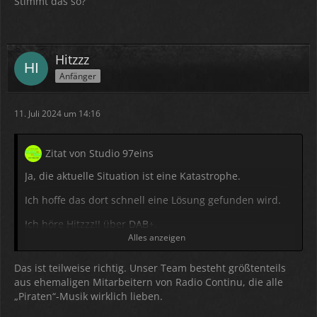
Stimmt das so?
Hitzzz
Anfänger
11. Juli 2024 um 14:16
Zitat von Studio 97eins
Ja, die aktuelle Situation ist eine Katastrophe.
Ich hoffe das dort schnell eine Lösung gefunden wird.
Ich höre Hitzzz!! über
DAB
+.
Alles anzeigen
Der Empfang ist in Deutschland am Besten. Wenn man
keine Scheibenantenne hat ist dies der beste Weg
Das ist teilweise richtig. Unser Team besteht größtenteils
Hitzzz!! zu hören.
aus ehemaligen Mitarbeitern von Radio Continu, die alle
„Piraten“-Musik wirklich lieben.
Wie ist überhaupt eurer Sender entstanden?