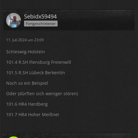
Ihr sendet seit ca. 2 Jahren über FM und
DAB
+ und es
hört sich so an, als ob euer Sender aus Piraten Stationen
entstanden ist.
Sebidx59494
Fortgeschrittener
Stimmt das so?
11. Juli 2024 um 23:09
Schleswig-Holstein
101.4 R.SH Flensburg Freienwill
101.5 R.SH Lübeck Berkentin
Noch so ein Beispiel
Oder (dürften sich weniger stören)
101.6 HR4 Hardberg
101.7 HR4 Hoher Meißner