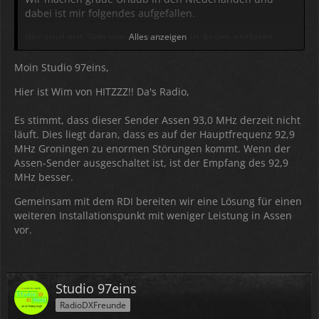
dabei ist mir folgendes aufgefallen.
Wir sind gut 3km von dem Sender in Assen entfernt,
Alles anzeigen
jedoch wird Hitzzz!! nicht wie auf der Webseite offiziell
angezeigt dort gesendet.
Moin Studio 97eins,
Hier ist Wim von HITZZZ!! Da's Radio,
Es stimmt, dass dieser Sender Assen 93,0 MHz derzeit nicht
läuft. Dies liegt daran, dass es auf der Hauptfrequenz 92,9
MHz Groningen zu enormen Störungen kommt. Wenn der
Assen-Sender ausgeschaltet ist, ist der Empfang des 92,9
MHz besser.
Gemeinsam mit dem RDI bereiten wir eine Lösung für einen
weiteren Installationspunkt mit weniger Leistung in Assen
vor.
Studio 97eins
RadioDXFreunde