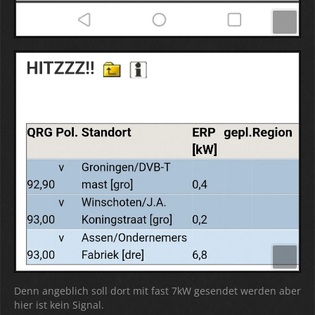
Denn angeblich soll dort mit fast 7kW gesendet werden aber
hier ist kein Signal.