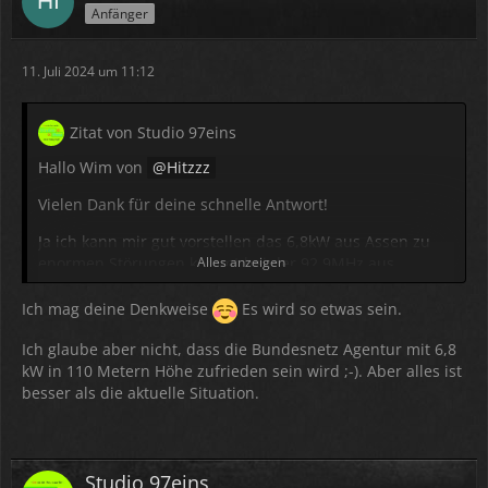
Anfänger
11. Juli 2024 um 11:12
Zitat von Studio 97eins
Hallo Wim von
Hitzzz
Vielen Dank für deine schnelle Antwort!
Ja ich kann mir gut vorstellen das 6,8kW aus Assen zu
enormen Störungen kommt bei der 92,9MHz aus
Alles anzeigen
Groningen.
Ich mag deine Denkweise
Es wird so etwas sein.
Auch der Empfang in der Umgebung der 93,0MHz in
Winschoten könnte vom Sender Assen beeinträchtigt
Ich glaube aber nicht, dass die Bundesnetz Agentur mit 6,8
werden.
kW in 110 Metern Höhe zufrieden sein wird ;-). Aber alles ist
besser als die aktuelle Situation.
Wir in Deutschland haben es auch gemerkt das der
Empfang von HITZZZ!! auf 92,9MHz eine Zeit lang sehr
schlecht geworden war.
Studio 97eins
Der Empfang auf der 92,9MHz ist normalerweise immer