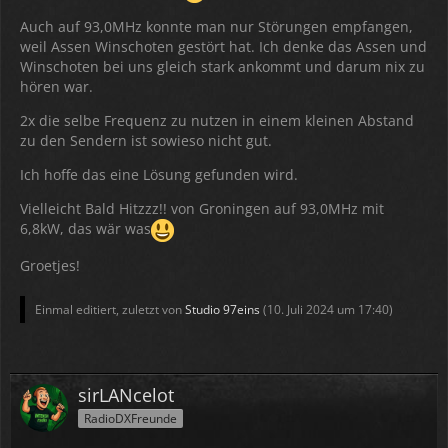
Auch auf 93,0MHz konnte man nur Störungen empfangen,
weil Assen Winschoten gestört hat. Ich denke das Assen und
Winschoten bei uns gleich stark ankommt und darum nix zu
hören war.
2x die selbe Frequenz zu nutzen in einem kleinen Abstand
zu den Sendern ist sowieso nicht gut.
Ich hoffe das eine Lösung gefunden wird.
Vielleicht Bald Hitzzz!! von Groningen auf 93,0MHz mit
6,8kW, das wär was
Groetjes!
Einmal editiert, zuletzt von
Studio 97eins
(
10. Juli 2024 um 17:40
)
Denn angeblich soll dort mit fast 7kW gesendet werden
aber hier ist kein Signal.
sirLANcelot
Weiß jemand warum das so ist?
RadioDXFreunde