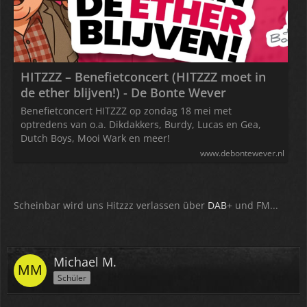
HITZZZ – Benefietconcert (HITZZZ moet in
de ether blijven!) - De Bonte Wever
Benefietconcert HITZZZ op zondag 18 mei met
optredens van o.a. Dikdakkers, Burdy, Lucas en Gea,
Dutch Boys, Mooi Wark en meer!
www.debontewever.nl
Scheinbar wird uns Hitzzz verlassen über
DAB
+ und FM...
Michael M.
Schüler