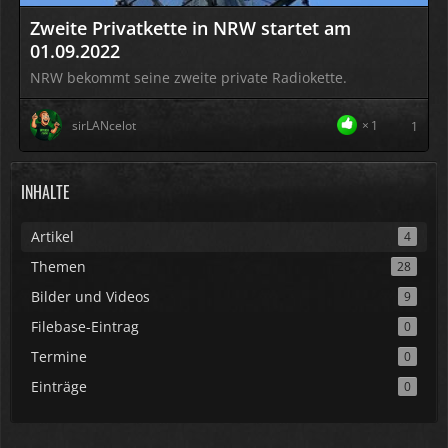
Zweite Privatkette in NRW startet am
01.09.2022
NRW bekommt seine zweite private Radiokette.
sirLANcelot
1
1
INHALTE
Artikel
4
Themen
28
Bilder und Videos
9
Filebase-Eintrag
0
Termine
0
Einträge
0