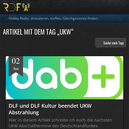
Hobby Radio, diskutieren, treffen, Gleichgesinnte finden
ARTIKEL MIT DEM TAG „UKW“
Suche nach Tags
02
Jun
DLF und DLF Kultur beendet UKW
Abstrahlung
Hier in diesem Artikel schreibe ich euch die nächsten
UKW Abschalttermine des Deutschlandfunkes.