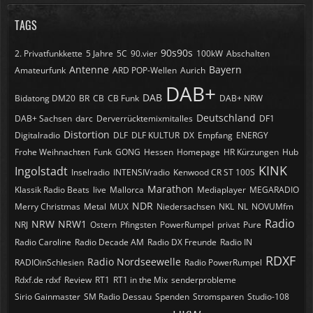
TAGS
90s90s
2. Privatfunkkette
5 Jahre
5C
90.vier
100kW
Abschalten
Antenne
Bayern
Amateurfunk
ARD POP-Wellen
Aurich
DAB+
DAB
Bidatong DM20
BR
CB
CB Funk
DAB+ NRW
Deutschland
DAB+ Sachsen
darc
Derverrücktemixmitalles
DF1
Distortion
Digitalradio
DLF
DLF KULTUR
DX
Empfang
ENERGY
Frohe Weihnachten
Funk
GONG
Hessen
Homepage
HR Kürzungen
Hub
KINK
Ingolstadt
Inselradio
INTENSIVradio
Kenwood CR ST 100S
Marathon
Klassik Radio Beats
live
Mallorca
Mediaplayer
MEGARADIO
NDR
Merry Christmas
Metal
MUX
Niedersachsen
NKL
NL
NOVUMfm
Radio
NRW
NRW1
NRJ
Ostern
Pfingsten
PowerRumpel
privat
Pure
Radio Caroline
Radio Decade AM
Radio DX Freunde
Radio IN
RDXF
Radio Nordseewelle
RADIOinSchlesien
Radio PowerRumpel
Rdxf.de rdxf
Review
RT1
RT1 in the Mix
senderprobleme
Sirio Gainmaster
SM Radio Dessau
Spenden
Stromsparen
Studio-108