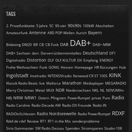
TAGS
90s90s
2. Privatfunkkette
5 Jahre
5C
90.vier
100kW
Abschalten
Antenne
Bayern
Amateurfunk
ARD POP-Wellen
Aurich
DAB+
DAB
Bidatong DM20
BR
CB
CB Funk
DAB+ NRW
Deutschland
DAB+ Sachsen
darc
Derverrücktemixmitalles
DF1
Distortion
Digitalradio
DLF
DLF KULTUR
DX
Empfang
ENERGY
Frohe Weihnachten
Funk
GONG
Hessen
Homepage
HR Kürzungen
Hub
KINK
Ingolstadt
Inselradio
INTENSIVradio
Kenwood CR ST 100S
Marathon
Klassik Radio Beats
live
Mallorca
Mediaplayer
MEGARADIO
NDR
Merry Christmas
Metal
MUX
Niedersachsen
NKL
NL
NOVUMfm
Radio
NRW
NRW1
NRJ
Ostern
Pfingsten
PowerRumpel
privat
Pure
Radio Caroline
Radio Decade AM
Radio DX Freunde
Radio IN
RDXF
Radio Nordseewelle
RADIOinSchlesien
Radio PowerRumpel
Rdxf.de rdxf
Review
RT1
RT1 in the Mix
senderprobleme
Sirio Gainmaster
SM Radio Dessau
Spenden
Stromsparen
Studio-108