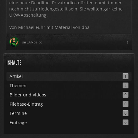
eine neue Dead­line. Privat­radios dürften damit immer
noch nicht zufrie­den­gestellt sein. Sie wollten gar keine
UKW-Abschal­tung.
Von Michael Fuhr mit Material von dpa
sirLANcelot
1
INHALTE
Artikel
1
Themen
2
Bilder und Videos
0
Filebase-Eintrag
0
Termine
0
Einträge
0