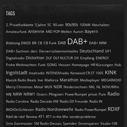
TAGS
90s90s
2. Privatfunkkette
5 Jahre
5C
90.vier
100kW
Abschalten
Antenne
Bayern
Amateurfunk
ARD POP-Wellen
Aurich
DAB+
DAB
Bidatong DM20
BR
CB
CB Funk
DAB+ NRW
Deutschland
DAB+ Sachsen
darc
Derverrücktemixmitalles
DF1
Distortion
Digitalradio
DLF
DLF KULTUR
DX
Empfang
ENERGY
Frohe Weihnachten
Funk
GONG
Hessen
Homepage
HR Kürzungen
Hub
KINK
Ingolstadt
Inselradio
INTENSIVradio
Kenwood CR ST 100S
Marathon
Klassik Radio Beats
live
Mallorca
Mediaplayer
MEGARADIO
NDR
Merry Christmas
Metal
MUX
Niedersachsen
NKL
NL
NOVUMfm
Radio
NRW
NRW1
NRJ
Ostern
Pfingsten
PowerRumpel
privat
Pure
Radio Caroline
Radio Decade AM
Radio DX Freunde
Radio IN
RDXF
Radio Nordseewelle
RADIOinSchlesien
Radio PowerRumpel
Rdxf.de rdxf
Review
RT1
RT1 in the Mix
senderprobleme
Sirio Gainmaster
SM Radio Dessau
Spenden
Stromsparen
Studio-108