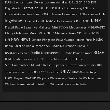
Deutschland
DAB+ Sachsen
darc
Derverrücktemixmitalles
DF1
Distortion
Digitalradio
DLF
DLF KULTUR
DX
Empfang
ENERGY
Frohe Weihnachten
Funk
GONG
Hessen
Homepage
HR Kürzungen
Hub
KINK
Ingolstadt
Inselradio
INTENSIVradio
Kenwood CR ST 100S
Marathon
Klassik Radio Beats
live
Mallorca
Mediaplayer
MEGARADIO
NDR
Merry Christmas
Metal
MUX
Niedersachsen
NKL
NL
NOVUMfm
Radio
NRW
NRW1
NRJ
Ostern
Pfingsten
PowerRumpel
privat
Pure
Radio Caroline
Radio Decade AM
Radio DX Freunde
Radio IN
RDXF
Radio Nordseewelle
RADIOinSchlesien
Radio PowerRumpel
Rdxf.de rdxf
Review
RT1
RT1 in the Mix
senderprobleme
Sirio Gainmaster
SM Radio Dessau
Spenden
Stromsparen
Studio-108
UKW
Test
Taschenradio
TEF 6686
Testfahrt
UKW Abschaltung
UKWinBayern
WACUP
Waipu.tv
Wassenberg
Webradio
Weihnachten
Weihnachtsmarktradio
WinAmp
Winteredition
zweite Kette