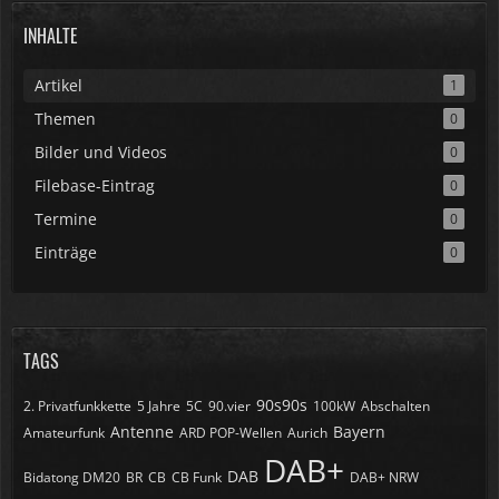
INHALTE
Artikel
1
Themen
0
Bilder und Videos
0
Filebase-Eintrag
0
Termine
0
Einträge
0
TAGS
90s90s
2. Privatfunkkette
5 Jahre
5C
90.vier
100kW
Abschalten
Antenne
Bayern
Amateurfunk
ARD POP-Wellen
Aurich
DAB+
DAB
Bidatong DM20
BR
CB
CB Funk
DAB+ NRW