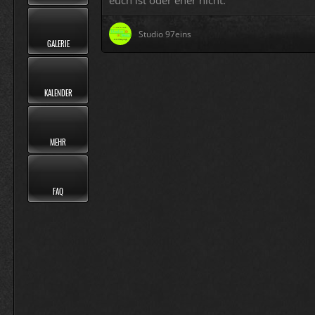
euch ist oder eher nicht.
Studio 97eins
GALERIE
KALENDER
MEHR
FAQ