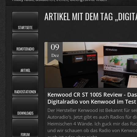
ARTIKEL MIT DEM TAG „DIGI
STARTSEITE
09
REMOTERADIO
Dez
ARTIKEL
RADIOSTATIONEN
Kenwood CR ST 100S Review - Das
Digitalradio von Kenwood im Test
Der Hersteller Kenwood ist Bekannt für se
DOWNLOADS
Autoradio's. Jetzt gibt es auch Radios für d
Heimischen 4 Wände. Ich guck mir das Ra
und wir schauen ob das Radio von Kenwo
FORUM