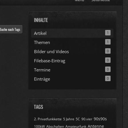
INHALTE
Suche nach Tags
Artikel
1
Themen
1
Bilder und Videos
0
Filebase-Eintrag
0
Termine
0
Einträge
0
TAGS
90s90s
2. Privatfunkkette
5 Jahre
5C
90.vier
Antenne
100kW
Abschalten
Amateurfunk