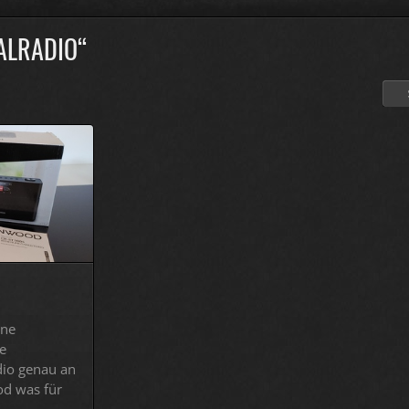
TALRADIO“
ine
ie
dio genau an
od was für