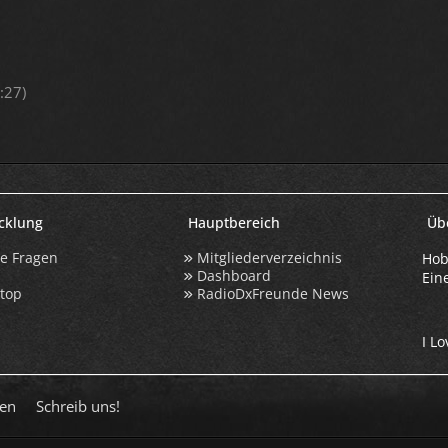
:27
)
icklung
Hauptbereich
Üb
te Fragen
Mitgliederverzeichnis
Hob
Dashboard
Ein
ktop
RadioDxFreunde News
I Lo
en
Schreib uns!