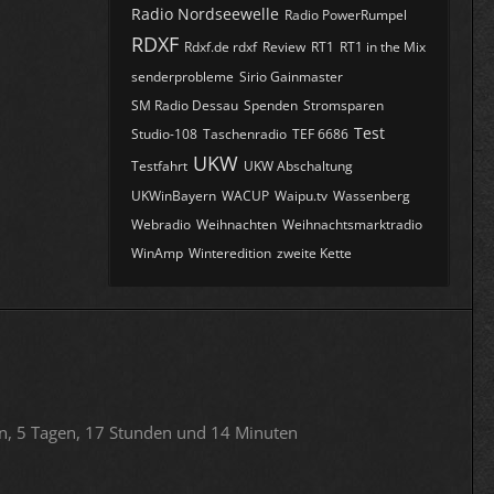
Radio Nordseewelle
Radio PowerRumpel
RDXF
Rdxf.de rdxf
Review
RT1
RT1 in the Mix
senderprobleme
Sirio Gainmaster
SM Radio Dessau
Spenden
Stromsparen
Test
Studio-108
Taschenradio
TEF 6686
UKW
Testfahrt
UKW Abschaltung
UKWinBayern
WACUP
Waipu.tv
Wassenberg
Webradio
Weihnachten
Weihnachtsmarktradio
WinAmp
Winteredition
zweite Kette
n, 5 Tagen, 17 Stunden und 14 Minuten