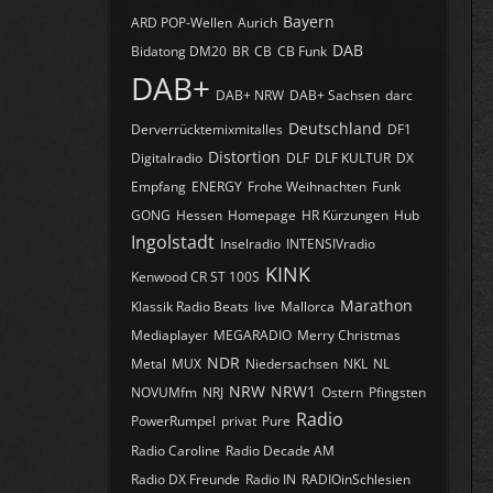
Bayern
ARD POP-Wellen
Aurich
DAB
Bidatong DM20
BR
CB
CB Funk
DAB+
DAB+ NRW
DAB+ Sachsen
darc
Deutschland
Derverrücktemixmitalles
DF1
Distortion
Digitalradio
DLF
DLF KULTUR
DX
Empfang
ENERGY
Frohe Weihnachten
Funk
GONG
Hessen
Homepage
HR Kürzungen
Hub
Ingolstadt
Inselradio
INTENSIVradio
KINK
Kenwood CR ST 100S
Marathon
Klassik Radio Beats
live
Mallorca
Mediaplayer
MEGARADIO
Merry Christmas
NDR
Metal
MUX
Niedersachsen
NKL
NL
NRW
NRW1
NOVUMfm
NRJ
Ostern
Pfingsten
Radio
PowerRumpel
privat
Pure
Radio Caroline
Radio Decade AM
Radio DX Freunde
Radio IN
RADIOinSchlesien