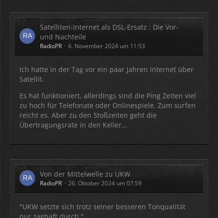
Satelliten-Internet als DSL-Ersatz : Die Vor-
und Nachteile
**********************Mehr Infos folgen!!
RadioPR
6. November 2024 um 11:53
FAQ:
Ich hatte in der Tag vor ein paar Jahren Internet über
Wozu der Massedraht mit Klinkenstecker?
Satellit.
Es hat funktioniert, allerdings sind die Ping Zeiten viel
Eine gute Antenne besteht immer aus zwei…
zu hoch für Telefonate oder Onlinespiele. Zum surfen
reicht es. Aber zu den Stoßzeiten geht die
Übertragungsrate in den Keller...
Von der Mittelwelle zu UKW
RadioPR
26. Oktober 2024 um 07:59
"UKW setzte sich trotz seiner besseren Tonqualität
nur zaghaft durch."