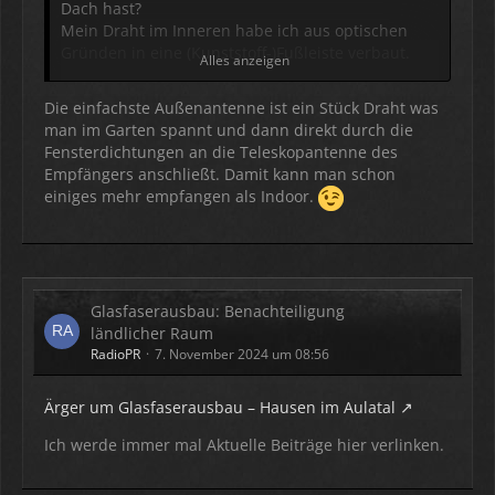
Dach hast?
Mein Draht im Inneren habe ich aus optischen
Gründen in eine (Kunststoff-)Fußleiste verbaut.
Alles anzeigen
Wie sieht deine Antenne auf dem Dach aus (wenn
sie 1,5 m von Dachfläche und Mauerwerk entfernt
Die einfachste Außenantenne ist ein Stück Draht was
ist)?
man im Garten spannt und dann direkt durch die
Wie schließt du die an deinen Empfänger an? Bei
Fensterdichtungen an die Teleskopantenne des
offenem Fenster nur temporär oder gibt es eine
Empfängers anschließt. Damit kann man schon
direkte
einiges mehr empfangen als Indoor.
Verbindung von innen nach außen? Ein solchen
Anschluss hätte ich leider nicht, den kann man
wohl nicht
nachträglich hinbekommen (außer man bohrt
irgendwo durch....).
Glasfaserausbau: Benachteiligung
Viele Grüße
ländlicher Raum
Guido
RadioPR
7. November 2024 um 08:56
Ärger um Glasfaserausbau – Hausen im Aulatal
Ich werde immer mal Aktuelle Beiträge hier verlinken.