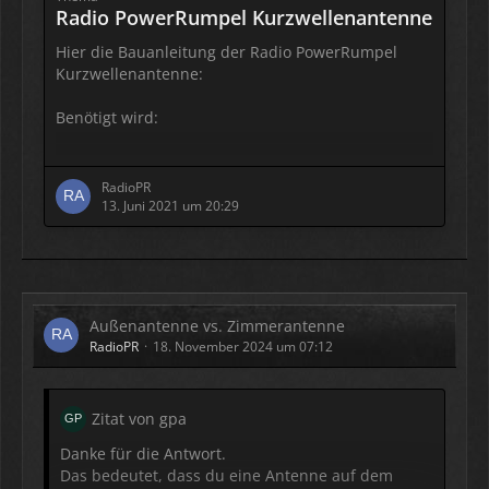
Radio PowerRumpel Kurzwellenantenne
Hier die Bauanleitung der Radio PowerRumpel
Kurzwellenantenne:
Benötigt wird:
8m dünnen Kupferdraht. (z.B. Litze)
RadioPR
1x Krokodilklemme zum Löten
13. Juni 2021 um 20:29
1x Klinkenstecker 3,5mm Stereo
- Lötutensilien , Seitenschneider, Messer
Außenantenne vs. Zimmerantenne
1. Klinkenstecker am zweiten Isolierring
RadioPR
18. November 2024 um 07:12
abschneiden.
2. jeweils 4m Meter des Drahtes an die
Zitat von gpa
Krokoklemme und 4m an die Masse des
Klinkensteckers löten.
Danke für die Antwort.
Das bedeutet, dass du eine Antenne auf dem
3. Fertig