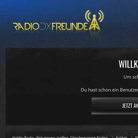
WILLK
Um sch
Du hast schon ein Benutzer
JETZT A
Hobby Radio, diskutieren, treffen, Gleichgesinnte finden
Artikel
N