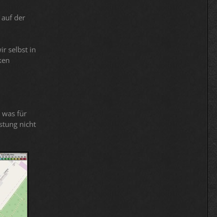
 auf der
r selbst in
ken
 was für
stung nicht