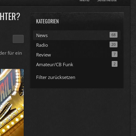
CHTER?
KATEGORIEN
News
68
Radio
20
er für ein
Review
7
Amateur/CB Funk
2
Filter zurücksetzen