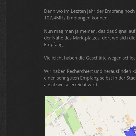
Denn wo im Letzten Jahr der Empfang noch 
107,4MHz Empfangen können.
Nun mag man ja meinen, das das Signal auf d
der Nähe des Marktplatzes, dort wo sich di
Empfang.
Vielleicht haben die Geschäfte wegen schle
Wir haben Recherchiert und herausfinden kön
einen sehr guten Empfang selbst in der Stad
ansatzweise erreicht wird.