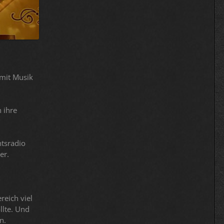
 mit Musik
 ihre
htsradio
er.
reich viel
llte. Und
n.