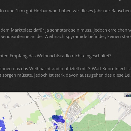
in rund 1km gut Hörbar war, haben wir dieses Jahr nur Rauschen
em Marktplatz dafür ja sehr stark sein muss. Jedoch erreichen wi
e Sendeantenne an der Weihnachtspyramide befindet, keinen star
chten Empfang das Weihnachtsradio nicht eingeschaltet?
nen das das Weihnachtsradio offiziell mit 3 Watt Koordiniert ist
t sorgen müsste. Jedoch ist stark davon auszugehen das diese Lei