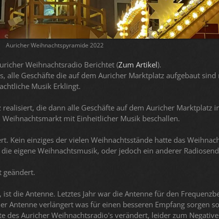
Auricher Weihnachtspyramide 2022
uricher Weihnachtsradio Berichtet (
Zum Artikel
).
, alle Geschäfte die auf dem Auricher Marktplatz aufgebaut sind
chtliche Musik Erklingt.
ealisiert, die dann alle Geschäfte auf dem Auricher Marktplatz in
 Weihnachtsmarkt mit Einheitlicher Musik beschallen.
siert. Kein einziges der vielen Weihnachtsstände hatte das Weihnac
r die eigene Weihnachtsmusik, oder jedoch ein anderer Radiosend
t geändert.
 ist die Antenne. Letztes Jahr war die Antenne für den Frequenzbe
der Antenne verlängert was für einen besseren Empfang sorgen so
ite des Auricher Weihnachtsradio's verändert, leider zum Negative