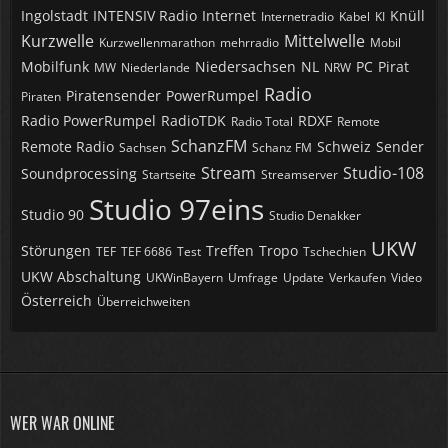
Ingolstadt
INTENSIV Radio
Internet
Knüll
Internetradio
Kabel
KI
Kurzwelle
Mittelwelle
Kurzwellenmarathon
mehrradio
Mobil
Mobilfunk
Niedersachsen
NL
PC
Pirat
MW
Niederlande
NRW
Radio
Piratensender
PowerRumpel
Piraten
Radio PowerRumpel
RadioTDK
RDXF
Radio Total
Remote
SchanzFM
Remote Radio
Schweiz
Sender
Sachsen
Schanz FM
Stream
Studio-108
Soundprocessing
Startseite
Streamserver
Studio 97eins
Studio 90
Studio Denakker
UKW
Störungen
Treffen
Tropo
TEF
TEF 6686
Test
Tschechien
UKW Abschaltung
UKWinBayern
Umfrage
Update
Verkaufen
Video
Österreich
Überreichweiten
WER WAR ONLINE