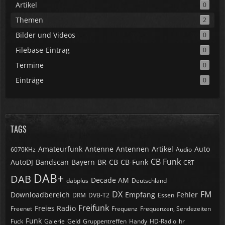
Artikel
0
Themen
2
Bilder und Videos
0
Filebase-Eintrag
0
Termine
0
Einträge
0
TAGS
Amateurfunk
Antenne
Antennen
Artikel
Auto
6070KHz
Audio
CB Funk
AutoDJ
Bandscan
Bayern
BR
CB
CB-Funk
CRT
DAB+
DAB
Decade AM
dabplus
Deutschland
DX
FM
Downloadbereich
Empfang
Fehler
DRM
DVB-T2
Essen
Freifunk
Freies Radio
Freenet
Frequenz
Frequenzen, Sendezeiten
Funk
Fuck
Galerie
Geld
Gruppentreffen
Handy
HD-Radio
hr