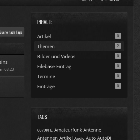
INHALTE
Suche nach Tags
Artikel
0
Themen
2
Bilder und Videos
0
eins
Filebase-Eintrag
0
 um 08:23
Termine
0
Einträge
0
TAGS
Amateurfunk
Antenne
6070KHz
Antennen
Artikel
Auto
AutoDJ
Audio