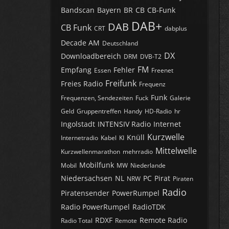
Bandscan
Bayern
BR
CB
CB-Funk
DAB+
DAB
CB Funk
CRT
dabplus
Decade AM
Deutschland
DX
Downloadbereich
DRM
DVB-T2
FM
Empfang
Fehler
Essen
Freenet
Freifunk
Freies Radio
Frequenz
Funk
Frequenzen, Sendezeiten
Fuck
Galerie
Geld
Gruppentreffen
Handy
HD-Radio
hr
Ingolstadt
INTENSIV Radio
Internet
Kurzwelle
Knüll
Internetradio
Kabel
KI
Mittelwelle
Kurzwellenmarathon
mehrradio
Mobilfunk
Mobil
MW
Niederlande
Niedersachsen
NL
PC
Pirat
NRW
Piraten
Radio
Piratensender
PowerRumpel
Radio PowerRumpel
RadioTDK
RDXF
Remote Radio
Radio Total
Remote