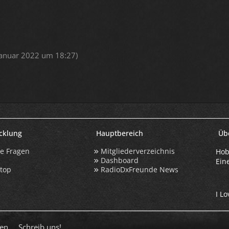
Januar 2022 um 18:27
)
icklung
Hauptbereich
Üb
te Fragen
Mitgliederverzeichnis
Hob
Dashboard
Ein
ktop
RadioDxFreunde News
I Lo
en
Schreib uns!