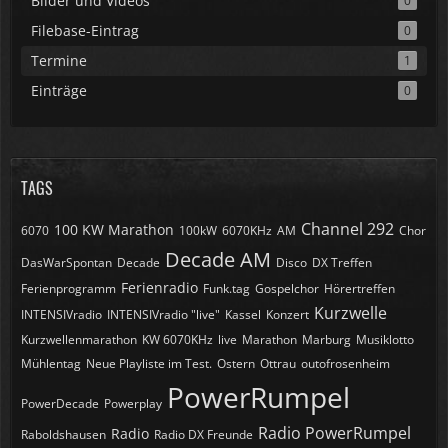
Bilder und Videos
0
Filebase-Eintrag
0
Termine
1
Einträge
0
TAGS
Channel 292
100 KW Marathon
6070
100kW
6070KHz
AM
Chor
Decade AM
DasWarSpontan
Decade
Disco
DX Treffen
Ferienradio
Ferienprogramm
Funk.tag
Gospelchor
Hörertreffen
Kurzwelle
INTENSIVradio
INTENSIVradio "live"
Kassel
Konzert
Kurzwellenmarathon
KW 6070KHz
live
Marathon
Marburg
Musiklotto
Mühlentag
Neue Playliste im Test.
Ostern
Ottrau
outofrosenheim
PowerRumpel
PowerDecade
Powerplay
Radio PowerRumpel
Radio
Raboldshausen
Radio DX Freunde