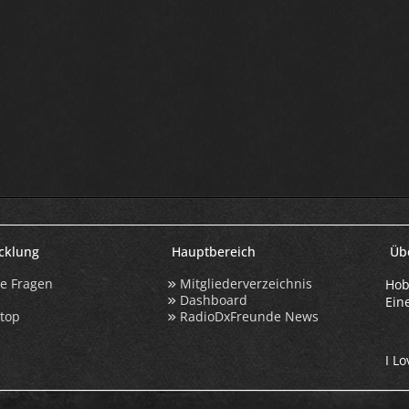
icklung
Hauptbereich
Üb
te Fragen
Mitgliederverzeichnis
Hob
Dashboard
Ein
ktop
RadioDxFreunde News
I Lo