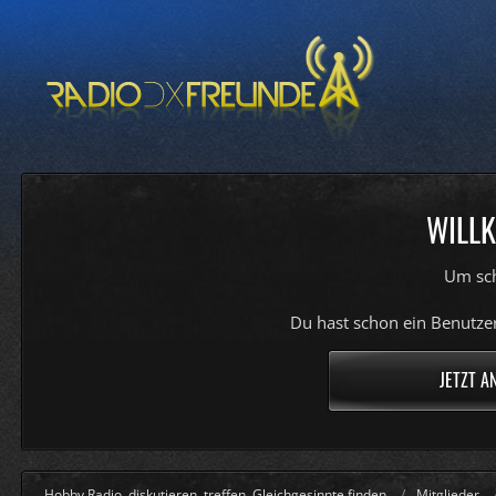
WILLK
Um sch
Du hast schon ein Benutzer
JETZT A
Hobby Radio, diskutieren, treffen, Gleichgesinnte finden
Mitglieder