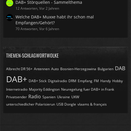
DAB+ Störquellen - Sammelthema
12 Antworten, Vor 2 Jahren
Welche DAB+ Muxxe habt ihr schon mal
Empfangen/Gehört?
70 Antworten, Vor 6 Jahren
THEMEN-SCHLAGWORTWOLKE
DAB
Albrecht DR 56+
Antennen
Auto
Bosnien-Herzegowina
Bulgarien
DAB+
DAB+ Stick
Digitalradio
DRM
Empfang
FM
Handy
Hobby
Internetradio
Majority Eddington
Neuregelung fuer DAB+ in Frank
Radio
Privatsender
Spanien
Ukraine
UKW
unterschiedlicher Polarisierun
USB Dongle
vlaams & français