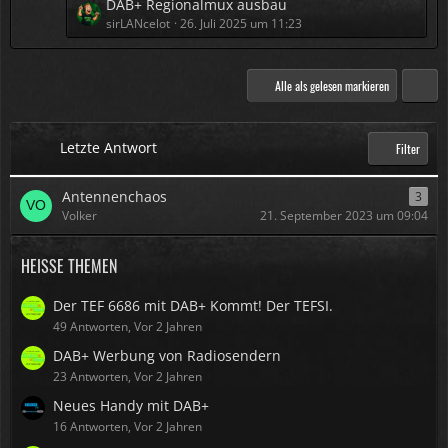
L
DAB+ Regionalmux ausbau
t
i
g
e
sirLANcelot
26. Juli 2025 um 11:23
e
t
e
t
B
r
z
e
ä
t
Alle als gelesen markieren
i
g
e
t
e
B
r
e
Letzte Antwort
ä
Filter
i
g
t
e
Antennenchaos
3
r
Volker
21. September 2023 um 09:04
ä
g
HEISSE THEMEN
e
Der TEF 6686 mit DAB+ Kommt! Der TEFSI.
49 Antworten, Vor 2 Jahren
DAB+ Werbung von Radiosendern
23 Antworten, Vor 2 Jahren
Neues Handy mit DAB+
16 Antworten, Vor 2 Jahren