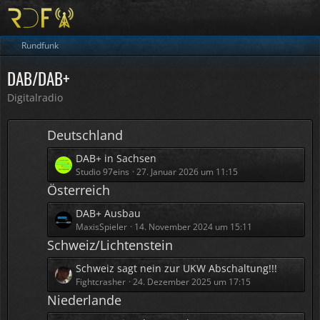
Rundfunk
DAB/DAB+
Digitalradio
Deutschland
L
DAB+ in Sachsen
e
Studio 97eins
27. Januar 2026 um 11:15
t
Österreich
z
L
DAB+ Ausbau
t
e
MaxisSpieler
14. November 2024 um 15:11
e
t
Schweiz/Lichtenstein
B
z
e
L
Schweiz sagt nein zur UKW Abschaltung!!!
t
i
e
Fightcrasher
24. Dezember 2025 um 17:15
e
t
t
Niederlande
B
r
z
e
ä