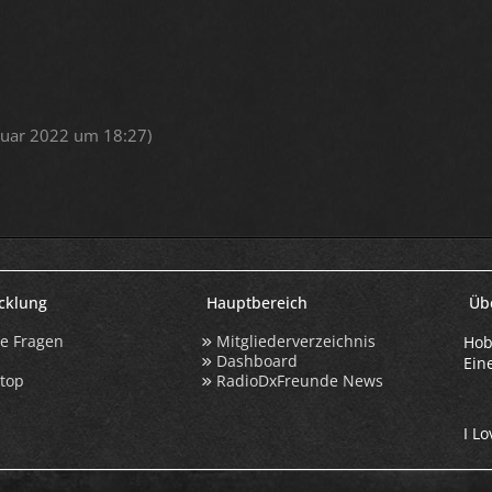
nuar 2022 um 18:27
)
icklung
Hauptbereich
Üb
te Fragen
Mitgliederverzeichnis
Hob
Dashboard
Ein
ktop
RadioDxFreunde News
I Lo