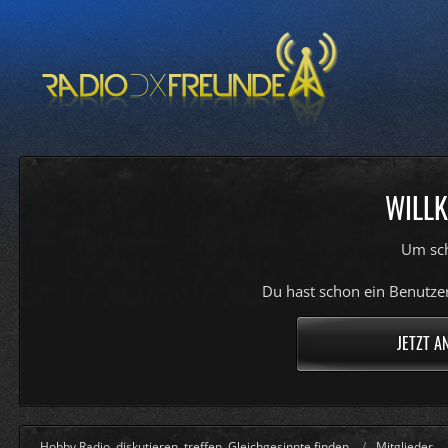
WILLK
Um sch
Du hast schon ein Benutzer
JETZT A
Hobby Radio, diskutieren, treffen, Gleichgesinnte finden
Mitglieder