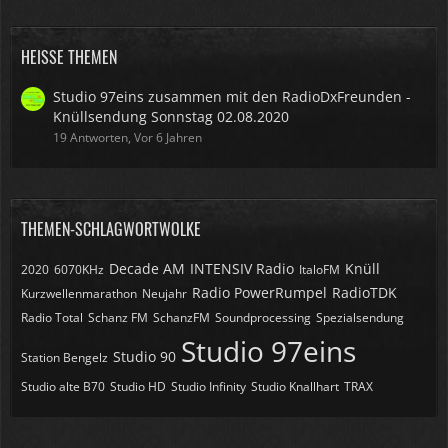
HEISSE THEMEN
Studio 97eins zusammen mit den RadioDxFreunden -
Knüllsendung Sonnstag 02.08.2020
19 Antworten, Vor 6 Jahren
THEMEN-SCHLAGWORTWOLKE
Decade AM
INTENSIV Radio
Knüll
2020
6070KHz
ItaloFM
Radio PowerRumpel
RadioTDK
Kurzwellenmarathon
Neujahr
Radio Total
Schanz FM
SchanzFM
Soundprocessing
Spezialsendung
Studio 97eins
Studio 90
Station Bengelz
Studio alte B70
Studio HD
Studio Infinity
Studio Knallhart
TRAX