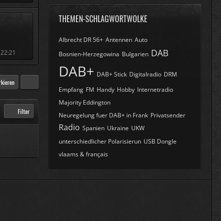
THEMEN-SCHLAGWORTWOLKE
Albrecht DR 56+
Antennen
Auto
DAB
 22:21
Bosnien-Herzegowina
Bulgarien
DAB+
DAB+ Stick
Digitalradio
DRM
rkieren
Empfang
FM
Handy
Hobby
Internetradio
Majority Eddington
Filter
Neuregelung fuer DAB+ in Frank
Privatsender
Radio
Spanien
Ukraine
UKW
unterschiedlicher Polarisierun
USB Dongle
vlaams & français