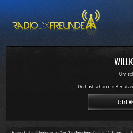
WILLK
Um sch
Du hast schon ein Benutzer
JETZT A
Hobby Radio, diskutieren, treffen, Gleichgesinnte finden
Forum
R