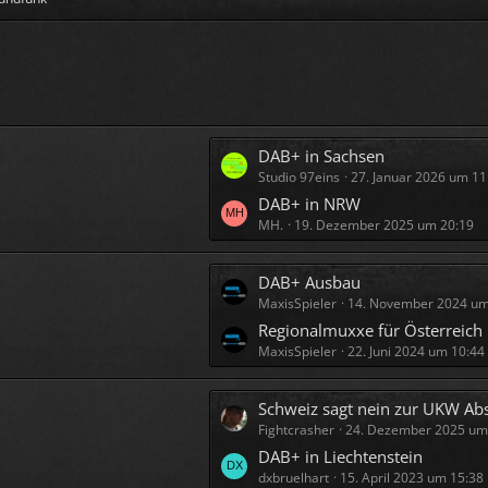
L
DAB+ in Sachsen
Studio 97eins
27. Januar 2026 um 11
e
t
DAB+ in NRW
MH.
19. Dezember 2025 um 20:19
z
t
e
L
DAB+ Ausbau
B
MaxisSpieler
14. November 2024 um
e
e
t
Regionalmuxxe für Österreich
i
MaxisSpieler
22. Juni 2024 um 10:44
z
t
t
r
e
L
Schweiz sagt nein zur UKW Abschalt
ä
B
Fightcrasher
24. Dezember 2025 um
e
g
e
t
DAB+ in Liechtenstein
e
i
dxbruelhart
15. April 2023 um 15:38
z