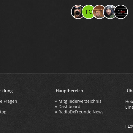
icklung
Hauptbereich
Üb
te Fragen
Mitgliederverzeichnis
Hob
Dashboard
Ein
ktop
RadioDxFreunde News
I Lo