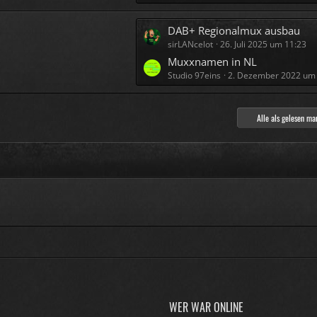
t
t
r
e
L
DAB+ Regionalmux ausbau
ä
B
sirLANcelot
26. Juli 2025 um 11:23
e
g
e
t
Muxxnamen in NL
e
i
Studio 97eins
2. Dezember 2022 um
z
t
t
r
e
Alle als gelesen ma
ä
B
g
e
e
i
t
r
ä
g
e
WER WAR ONLINE