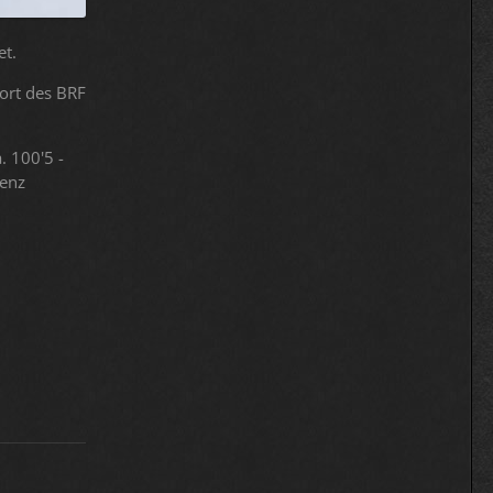
et.
dort des BRF
. 100'5 -
zenz