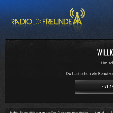
WILLK
Um sch
Du hast schon ein Benutzer
JETZT A
Hobby Radio, diskutieren, treffen, Gleichgesinnte finden
Artikel
R