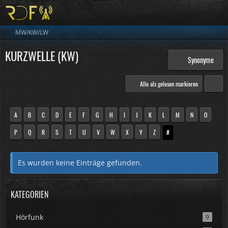
MW/KW/LW
KURZWELLE (KW)
Synonyme
Alle als gelesen markieren
A
B
C
D
E
F
G
H
I
J
K
L
M
N
O
P
Q
R
S
T
U
V
W
X
Y
Z
#
Es wurden keine Einträge gefunden.
KATEGORIEN
Hörfunk
9