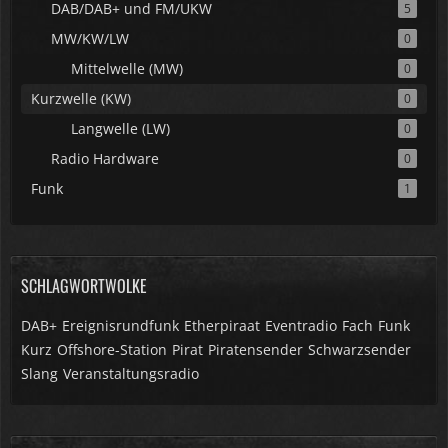
DAB/DAB+ und FM/UKW
5
MW/KW/LW
0
Mittelwelle (MW)
0
Kurzwelle (KW)
0
Langwelle (LW)
0
Radio Hardware
0
Funk
1
SCHLAGWORTWOLKE
DAB+
Ereignisrundfunk
Etherpiraat
Eventradio
Fach
Funk
Kurz
Offshore-Station
Pirat
Piratensender
Schwarzsender
Slang
Veranstaltungsradio