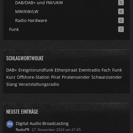
DAB/DAB+ und FM/UKW
5
MW/KW/LW
0
Radio Hardware
0
Funk
1
SCHLAGWORTWOLKE
DAB+
Ereignisrundfunk
Etherpiraat
Eventradio
Fach
Funk
Kurz
Offshore-Station
Pirat
Piratensender
Schwarzsender
Slang
Veranstaltungsradio
NEUSTE EINTRÄGE
Digital Audio Broadcasting
RadioPR
27. November 2024 um 21:45