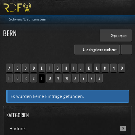
Schweiz/Liechtenstein
BERN
Synonyme
Alle als gelesen markieren
A
B
C
D
E
F
G
H
I
J
K
L
M
N
O
P
Q
R
S
T
U
V
W
X
Y
Z
#
Es wurden keine Einträge gefunden.
KATEGORIEN
Hörfunk
9