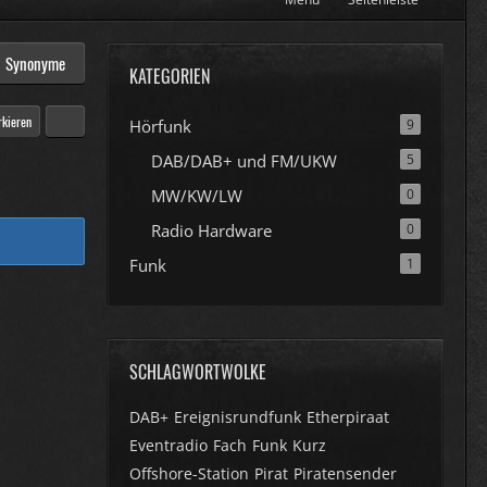
Synonyme
KATEGORIEN
rkieren
Hörfunk
9
DAB/DAB+ und FM/UKW
5
MW/KW/LW
0
Radio Hardware
0
Funk
1
SCHLAGWORTWOLKE
DAB+
Ereignisrundfunk
Etherpiraat
Eventradio
Fach
Funk
Kurz
Offshore-Station
Pirat
Piratensender