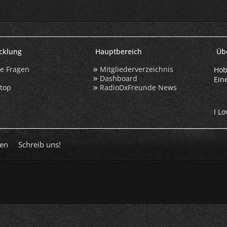
icklung
Hauptbereich
Üb
te Fragen
Mitgliederverzeichnis
Hob
Dashboard
Ein
ktop
RadioDxFreunde News
I Lo
en
Schreib uns!