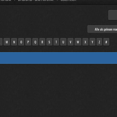
Alle als gelesen ma
L
M
N
O
P
Q
R
S
T
U
V
W
X
Y
Z
#