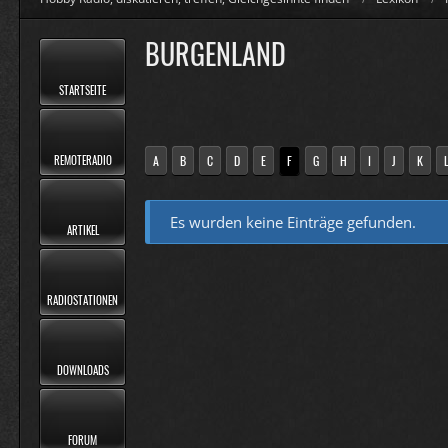
BURGENLAND
STARTSEITE
REMOTERADIO
A
B
C
D
E
F
G
H
I
J
K
Es wurden keine Einträge gefunden.
ARTIKEL
RADIOSTATIONEN
DOWNLOADS
FORUM