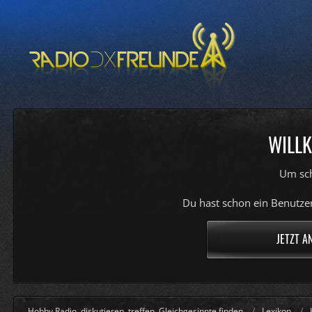
WILLK
Um sch
Du hast schon ein Benutzer
JETZT A
Hobby Radio, diskutieren, treffen, Gleichgesinnte finden
Lexikon