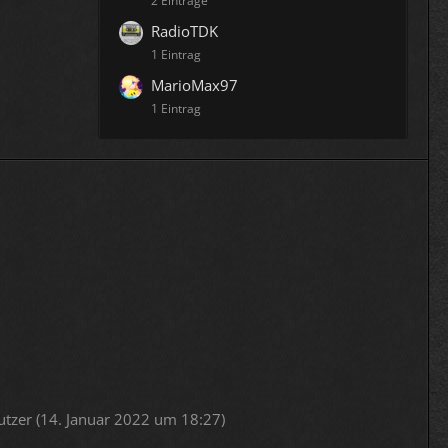
2 Einträge
RadioTDK
1 Eintrag
MarioMax97
1 Eintrag
tzer (
14. Januar 2022 um 18:27
)