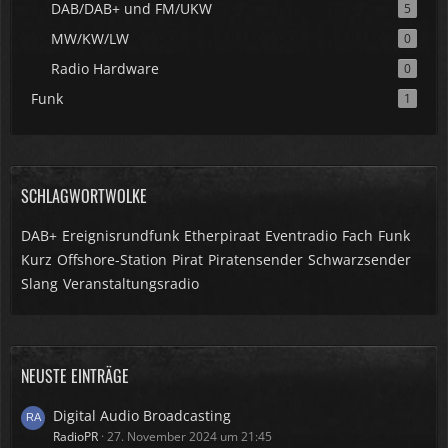
DAB/DAB+ und FM/UKW
5
MW/KW/LW
0
Radio Hardware
0
Funk
1
SCHLAGWORTWOLKE
DAB+
Ereignisrundfunk
Etherpiraat
Eventradio
Fach
Funk
Kurz
Offshore-Station
Pirat
Piratensender
Schwarzsender
Slang
Veranstaltungsradio
NEUSTE EINTRÄGE
Digital Audio Broadcasting
RadioPR
27. November 2024 um 21:45