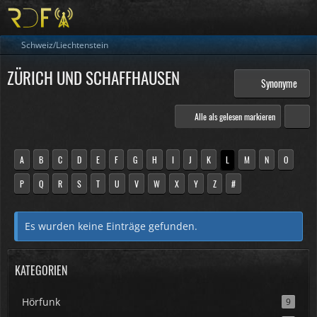
Schweiz/Liechtenstein
ZÜRICH UND SCHAFFHAUSEN
Synonyme
Alle als gelesen markieren
A
B
C
D
E
F
G
H
I
J
K
L
M
N
O
P
Q
R
S
T
U
V
W
X
Y
Z
#
Es wurden keine Einträge gefunden.
KATEGORIEN
Hörfunk
9