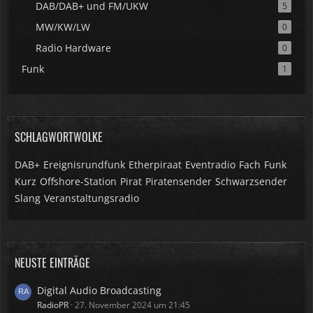
DAB/DAB+ und FM/UKW
5
MW/KW/LW
0
Radio Hardware
0
Funk
1
SCHLAGWORTWOLKE
DAB+
Ereignisrundfunk
Etherpiraat
Eventradio
Fach
Funk
Kurz
Offshore-Station
Pirat
Piratensender
Schwarzsender
Slang
Veranstaltungsradio
NEUSTE EINTRÄGE
Digital Audio Broadcasting
RadioPR
27. November 2024 um 21:45