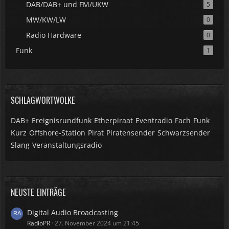
DAB/DAB+ und FM/UKW
5
MW/KW/LW
0
Radio Hardware
0
Funk
1
SCHLAGWORTWOLKE
DAB+
Ereignisrundfunk
Etherpiraat
Eventradio
Fach
Funk
Kurz
Offshore-Station
Pirat
Piratensender
Schwarzsender
Slang
Veranstaltungsradio
NEUSTE EINTRÄGE
Digital Audio Broadcasting
RadioPR
27. November 2024 um 21:45