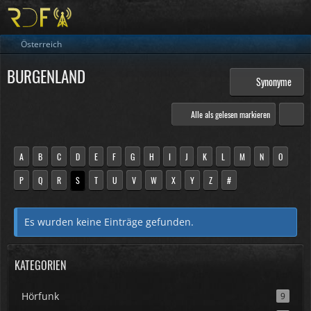
Österreich
BURGENLAND
Synonyme
Alle als gelesen markieren
A
B
C
D
E
F
G
H
I
J
K
L
M
N
O
P
Q
R
S
T
U
V
W
X
Y
Z
#
Es wurden keine Einträge gefunden.
KATEGORIEN
Hörfunk
9