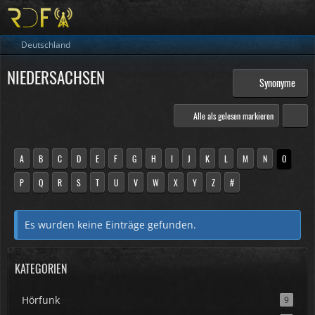
Deutschland
NIEDERSACHSEN
Synonyme
Alle als gelesen markieren
A
B
C
D
E
F
G
H
I
J
K
L
M
N
O
P
Q
R
S
T
U
V
W
X
Y
Z
#
Es wurden keine Einträge gefunden.
KATEGORIEN
Hörfunk
9