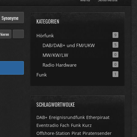
Synonyme
KATEGORIEN
rkieren
Hörfunk
9
DAB/DAB+ und FM/UKW
5
MW/KW/LW
0
Radio Hardware
0
Funk
1
SCHLAGWORTWOLKE
DAB+
Ereignisrundfunk
Etherpiraat
Eventradio
Fach
Funk
Kurz
Offshore-Station
Pirat
Piratensender