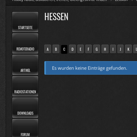
HESSEN
STARTSEITE
REMOTERADIO
A
B
C
D
E
F
G
H
I
J
K
Es wurden keine Einträge gefunden.
ARTIKEL
RADIOSTATIONEN
DOWNLOADS
FORUM