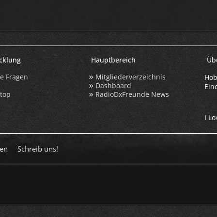
icklung
Hauptbereich
Üb
te Fragen
Mitgliederverzeichnis
Hob
Dashboard
Ein
ktop
RadioDxFreunde News
I Lo
en
Schreib uns!