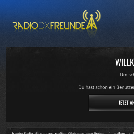
WILLK
Um sch
Du hast schon ein Benutzer
JETZT A
Hobby Radio, diskutieren, treffen, Gleichgesinnte finden
Lexikon