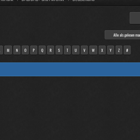
Alle als gelesen ma
L
M
N
O
P
Q
R
S
T
U
V
W
X
Y
Z
#