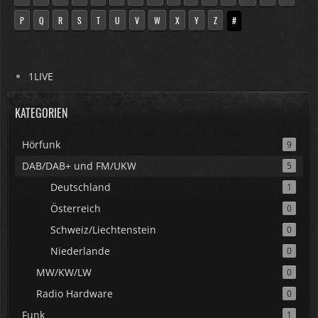
P
Q
R
S
T
U
V
W
X
Y
Z
#
1LIVE
KATEGORIEN
Hörfunk
9
DAB/DAB+ und FM/UKW
5
Deutschland
1
Österreich
0
Schweiz/Liechtenstein
0
Niederlande
0
MW/KW/LW
0
Radio Hardware
0
Funk
1