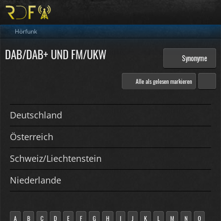
Hörfunk
DAB/DAB+ UND FM/UKW
Synonyme
Alle als gelesen markieren
Deutschland
Österreich
Schweiz/Liechtenstein
Niederlande
A
B
C
D
E
F
G
H
I
J
K
L
M
N
O