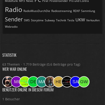
Mobilfunk
MP3
News
Pirat
Piratensender
Pro und Contra
Radio
RadioMussDurchDie
Radiostreaming
RDXF
Sammlung
Sender
UKW
SMS
Storytime
Subway
Technik
Tesla
Verkaufen
Webradio
STATISTIK
63 Themen
1.719 Beiträge (0,6 Beiträge pro Tag)
WER WAR ONLINE
BENUTZER ONLINE IN DIESEM FORUM
1 Besucher