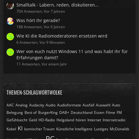
Smalltalk - Labern, reden, diskutieren...
704 Antworten, Vor 7 Jahren
Was hört ihr gerade?
188 Antworten, Vor 6 Jahren
Wie KI die Radiomoderatoren ersetzen wird
6 Antworten, Vor 9 Monaten
Wer von euch nutzt Windows 11 und was habt ihr für
Erfahrungen damit?
11 Antworten, Vor einem Jahr
THEMEN-SCHLAGWORTWOLKE
AAC
Analog
Audacity
Audio
Audioformate
Ausfall
Auswahl
Auto
Belegung
Best of
BurgerKing
DAB+
Deutschland
Essen
Filme
FM
Gefühlsecht
Geld
HD-Radio
Helgoland
hören
Internet
Internetradio
KI
Kabel
komischer Traum
Künstliche Intelligenz
Lustiges
McDonalds
PC